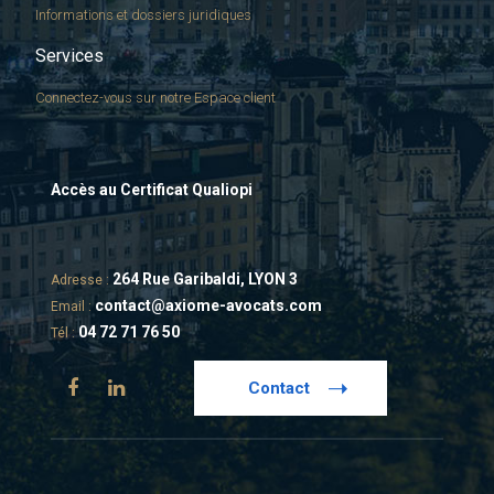
Informations et dossiers juridiques
Services
Connectez-vous sur notre Espace client
Accès au Certificat Qualiopi
264 Rue Garibaldi, LYON 3
Adresse :
contact@axiome-avocats.com
Email :
04 72 71 76 50
Tél :
Contact