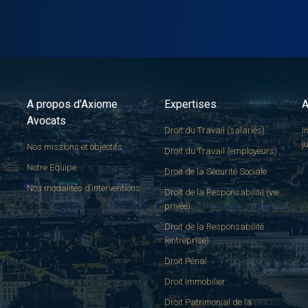
A propos d’Axiome
Expertises
A
Avocats
Droit du Travail (salariés)
I
j
Nos missions et objectifs
Droit du Travail (employeurs)
Notre Equipe
Droit de la Sécurité Sociale
Nos modalités d’interventions
Droit de la Responsabilité (vie
privée)
Droit de la Responsabilité
(entreprise)
Droit Pénal
Droit Immobilier
Droit Patrimonial de la