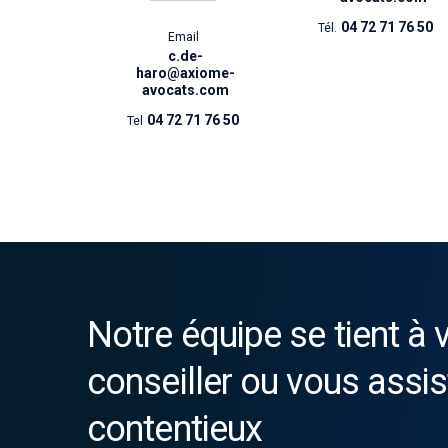
04 72 71 76 50
Tél.
Email
c.de-
haro@axiome-
avocats.com
04 72 71 76 50
Tel
Notre équipe se tient à 
conseiller ou vous assis
contentieux