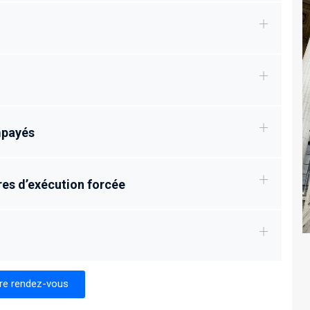
mpayés
res d’exécution forcée
re rendez-vous