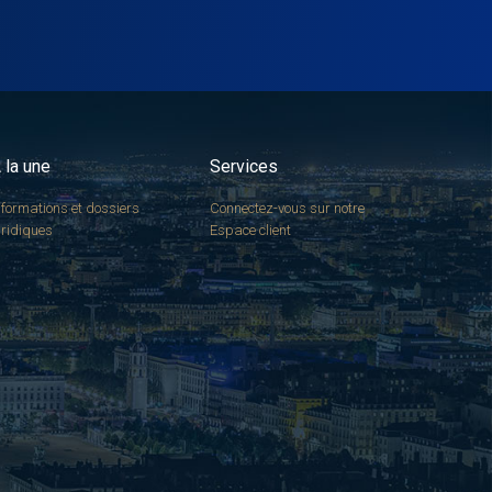
 la une
Services
nformations et dossiers
Connectez-vous sur notre
uridiques
Espace client