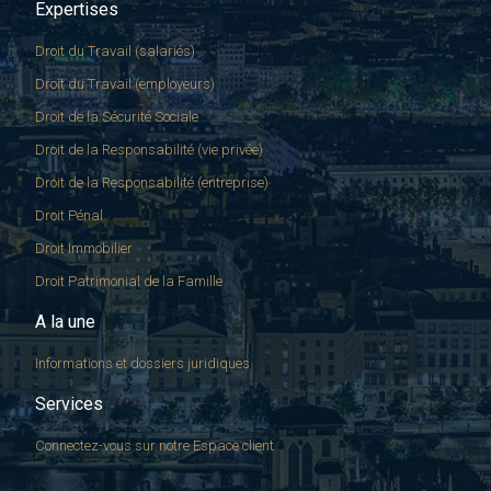
Expertises
Droit du Travail (salariés)
Droit du Travail (employeurs)
Droit de la Sécurité Sociale
Droit de la Responsabilité (vie privée)
Droit de la Responsabilité (entreprise)
Droit Pénal
Droit Immobilier
Droit Patrimonial de la Famille
A la une
Informations et dossiers juridiques
Services
Connectez-vous sur notre Espace client