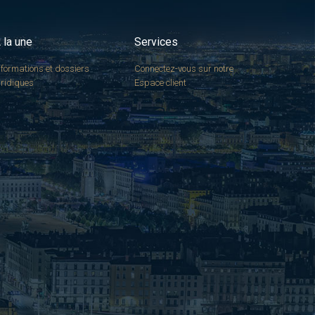
 la une
Services
nformations et dossiers
Connectez-vous sur notre
uridiques
Espace client