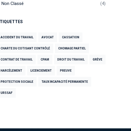
Non Classé
4
TIQUETTES
ACCIDENT DU TRAVAIL
AVOCAT
CASSATION
CHARTE DU COTISANT CONTRÔLÉ
CHOMAGE PARTIEL
CONTRAT DE TRAVAIL
CPAM
DROIT DU TRAVAIL
GRÈVE
HARCÈLEMENT
LICENCIEMENT
PREUVE
PROTECTION SOCIALE
TAUX INCAPACITÉ PERMANENTE
URSSAF