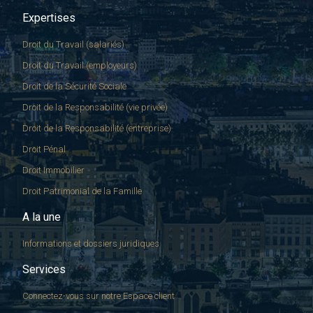
Expertises
Droit du Travail (salariés)
Droit du Travail (employeurs)
Droit de la Sécurité Sociale
Droit de la Responsabilité (vie privée)
Droit de la Responsabilité (entreprise)
Droit Pénal
Droit Immobilier
Droit Patrimonial de la Famille
A la une
Informations et dossiers juridiques
Services
Connectez-vous sur notre Espace client