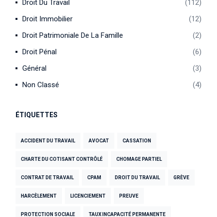
Droit Du Travail
112
Droit Immobilier
12
Droit Patrimoniale De La Famille
2
Droit Pénal
6
Général
3
Non Classé
4
ÉTIQUETTES
ACCIDENT DU TRAVAIL
AVOCAT
CASSATION
CHARTE DU COTISANT CONTRÔLÉ
CHOMAGE PARTIEL
CONTRAT DE TRAVAIL
CPAM
DROIT DU TRAVAIL
GRÈVE
HARCÈLEMENT
LICENCIEMENT
PREUVE
PROTECTION SOCIALE
TAUX INCAPACITÉ PERMANENTE