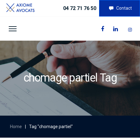
04 72 71 76 50
Contact
chomage partiel Tag
Home
|
Tag "chomage partiel"