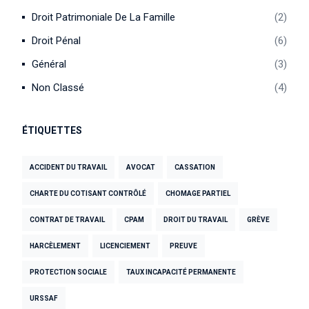
Droit Patrimoniale De La Famille
2
Droit Pénal
6
Général
3
Non Classé
4
ÉTIQUETTES
ACCIDENT DU TRAVAIL
AVOCAT
CASSATION
CHARTE DU COTISANT CONTRÔLÉ
CHOMAGE PARTIEL
CONTRAT DE TRAVAIL
CPAM
DROIT DU TRAVAIL
GRÈVE
HARCÈLEMENT
LICENCIEMENT
PREUVE
PROTECTION SOCIALE
TAUX INCAPACITÉ PERMANENTE
URSSAF