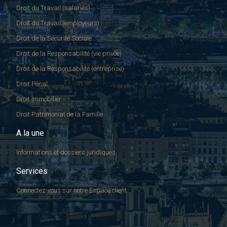
Droit du Travail (salariés)
Droit du Travail (employeurs)
Droit de la Sécurité Sociale
Droit de la Responsabilité (vie privée)
Droit de la Responsabilité (entreprise)
Droit Pénal
Droit Immobilier
Droit Patrimonial de la Famille
A la une
Informations et dossiers juridiques
Services
Connectez-vous sur notre Espace client