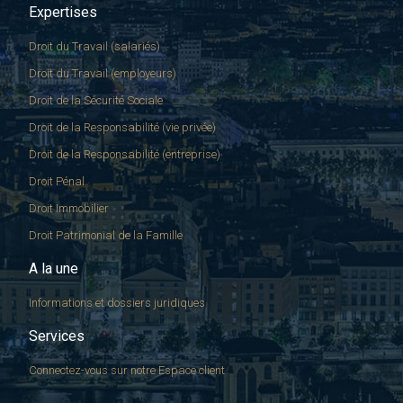
Expertises
Droit du Travail (salariés)
Droit du Travail (employeurs)
Droit de la Sécurité Sociale
Droit de la Responsabilité (vie privée)
Droit de la Responsabilité (entreprise)
Droit Pénal
Droit Immobilier
Droit Patrimonial de la Famille
A la une
Informations et dossiers juridiques
Services
Connectez-vous sur notre Espace client