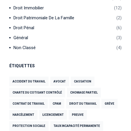
Droit Immobilier
12
Droit Patrimoniale De La Famille
2
Droit Pénal
6
Général
3
Non Classé
4
ÉTIQUETTES
ACCIDENT DU TRAVAIL
AVOCAT
CASSATION
CHARTE DU COTISANT CONTRÔLÉ
CHOMAGE PARTIEL
CONTRAT DE TRAVAIL
CPAM
DROIT DU TRAVAIL
GRÈVE
HARCÈLEMENT
LICENCIEMENT
PREUVE
PROTECTION SOCIALE
TAUX INCAPACITÉ PERMANENTE