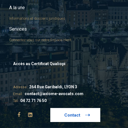
A la une
Informations et dossiers juridiques
Services
Connectez-vous sur notre Espace client
Accès au Certificat Qualiopi
264 Rue Garibaldi, LYON 3
Adresse :
contact@axiome-avocats.com
Email :
04 72 71 76 50
Tél :
Contact