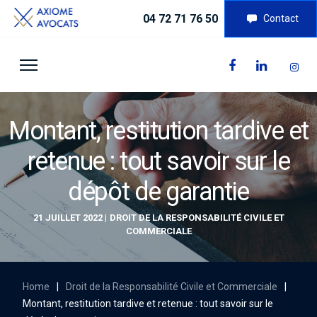
04 72 71 76 50
Contact
Montant, restitution tardive et
retenue : tout savoir sur le
dépôt de garantie
21 JUILLET 2022
DROIT DE LA RESPONSABILITÉ CIVILE ET
COMMERCIALE
Home
|
Droit de la Responsabilité Civile et Commerciale
|
Montant, restitution tardive et retenue : tout savoir sur le