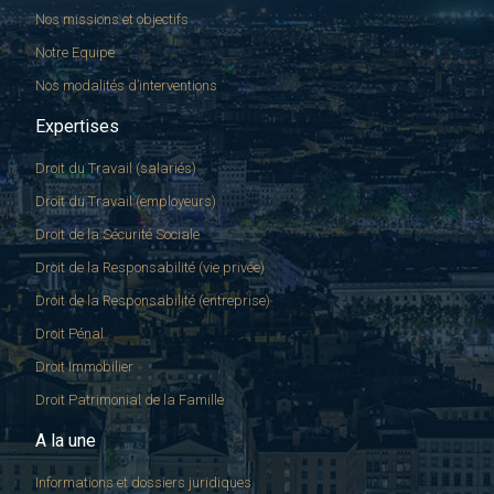
Nos missions et objectifs
Notre Equipe
Nos modalités d’interventions
Expertises
Droit du Travail (salariés)
Droit du Travail (employeurs)
Droit de la Sécurité Sociale
Droit de la Responsabilité (vie privée)
Droit de la Responsabilité (entreprise)
Droit Pénal
Droit Immobilier
Droit Patrimonial de la Famille
A la une
Informations et dossiers juridiques