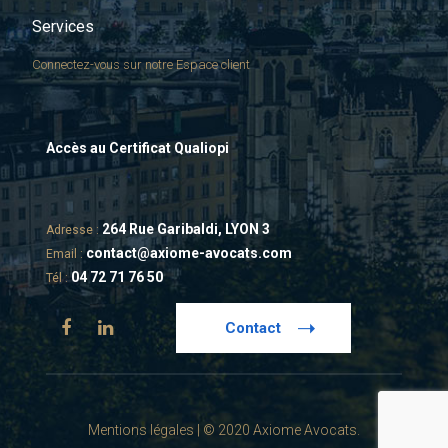
Services
Connectez-vous sur notre Espace client
Accès au Certificat Qualiopi
264 Rue Garibaldi, LYON 3
Adresse :
contact@axiome-avocats.com
Email :
04 72 71 76 50
Tél :
Contact
Mentions légales
| © 2020 Axiome Avocats.