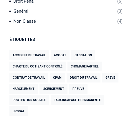
Droit Pénal
6
Général
3
Non Classé
4
ÉTIQUETTES
ACCIDENT DU TRAVAIL
AVOCAT
CASSATION
CHARTE DU COTISANT CONTRÔLÉ
CHOMAGE PARTIEL
CONTRAT DE TRAVAIL
CPAM
DROIT DU TRAVAIL
GRÈVE
HARCÈLEMENT
LICENCIEMENT
PREUVE
PROTECTION SOCIALE
TAUX INCAPACITÉ PERMANENTE
URSSAF