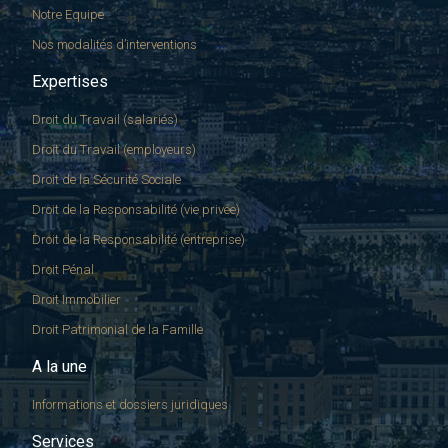
Notre Equipe
Nos modalités d’interventions
Expertises
Droit du Travail (salariés)
Droit du Travail (employeurs)
Droit de la Sécurité Sociale
Droit de la Responsabilité (vie privée)
Droit de la Responsabilité (entreprise)
Droit Pénal
Droit Immobilier
Droit Patrimonial de la Famille
A la une
Informations et dossiers juridiques
Services