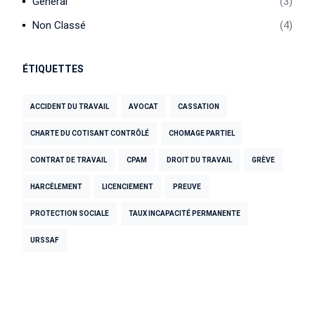
Général
3
Non Classé
4
ÉTIQUETTES
ACCIDENT DU TRAVAIL
AVOCAT
CASSATION
CHARTE DU COTISANT CONTRÔLÉ
CHOMAGE PARTIEL
CONTRAT DE TRAVAIL
CPAM
DROIT DU TRAVAIL
GRÈVE
HARCÈLEMENT
LICENCIEMENT
PREUVE
PROTECTION SOCIALE
TAUX INCAPACITÉ PERMANENTE
URSSAF