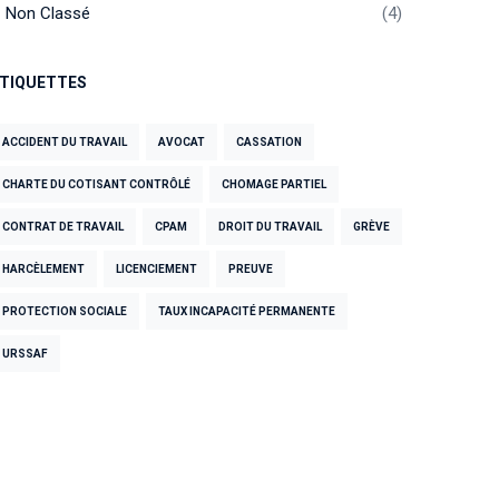
Non Classé
4
TIQUETTES
ACCIDENT DU TRAVAIL
AVOCAT
CASSATION
CHARTE DU COTISANT CONTRÔLÉ
CHOMAGE PARTIEL
CONTRAT DE TRAVAIL
CPAM
DROIT DU TRAVAIL
GRÈVE
HARCÈLEMENT
LICENCIEMENT
PREUVE
PROTECTION SOCIALE
TAUX INCAPACITÉ PERMANENTE
URSSAF