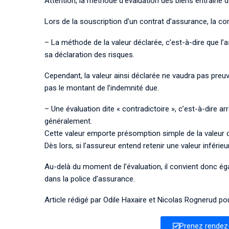
Attention,
la méthode d’évaluation des biens
entraîne 
Lor
s de la souscription d’un contrat d’assurance,
la co
– La m
éthode de la valeur déclarée, c’est
-à-dire que
l’
sa déclaration des risques.
Cependant, la valeur ainsi déclarée ne vaudra pas preu
pas le montant de l’indemnité due.
–
Une évaluation dite « contradictoire », c’est
-à-dire a
généralement.
Cette valeur emporte présomption simple de la valeur d
Dès
lors, si l’assureur entend retenir une valeur inférieure
Au-
delà du moment de l’évaluation, il convient donc ég
dans la
police d’assurance.
Article rédigé par
Odile Haxaire
et
Nicolas Rognerud
pou
Prenez rendez-