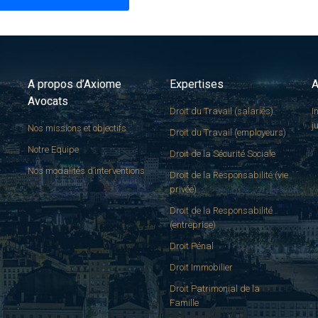
A propos d’Axiome
Expertises
A
Avocats
Droit du Travail (salariés)
I
j
Nos missions et objectifs
Droit du Travail (employeurs)
Notre Equipe
Droit de la Sécurité Sociale
Nos modalités d’interventions
Droit de la Responsabilité (vie
privée)
Droit de la Responsabilité
(entreprise)
Droit Pénal
Droit Immobilier
Droit Patrimonial de la
Famille