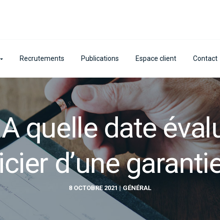
Recrutements
Publications
Espace client
Contact
A quelle date éval
cier d’une garanti
8 OCTOBRE 2021
GÉNÉRAL