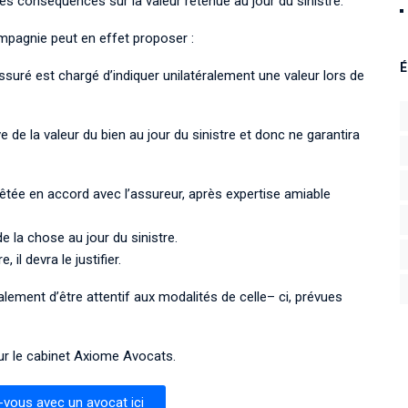
des conséquences sur la valeur retenue au jour du sinistre.
mpagnie peut en effet proposer :
É
assuré est chargé d’indiquer
unilatéralement une valeur lors de
ve de la valeur du bien au jour du sinistre et donc ne garan
tira
rrêtée en accord avec
l’
assureur, après expertise amiable
e la chose au jour du sinistre.
, il devra le justifier.
alement d’être attentif aux modalités de celle
– ci, prévues
r le cabinet
Axiome Avocats
.
vous avec un avocat ici