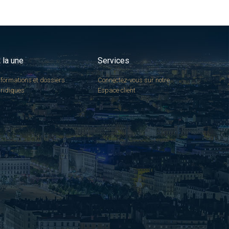
 la une
Services
nformations et dossiers
Connectez-vous sur notre
uridiques
Espace client