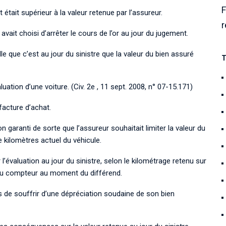
F
́tait supérieur à la valeur retenue par l’assureur.
r
 avait choisi d’arrêter le cours de l’or au jour du
jugement.
lle que
c’est au jour du sinistre que la valeur du
bien assuré
T
valuation d’une voiture.
(Civ. 2e , 11 sept. 2008, n° 07-15.171)
 facture d’achat.
n garanti de sorte que l’assureur souhaitait limiter la valeur du
e kilomètres actuel du
véhicule.
 l’évaluation au
jour du sinistre, selon le
kilométrage retenu sur
t du compteur
au moment du différend.
as de souffrir d’une dépréciation soudaine de son
bien