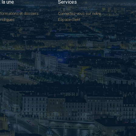
 la une
Services
nformations et dossiers
Connectez-vous sur notre
uridiques
Espace client