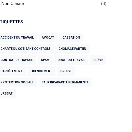
Non Classé
4
TIQUETTES
ACCIDENT DU TRAVAIL
AVOCAT
CASSATION
CHARTE DU COTISANT CONTRÔLÉ
CHOMAGE PARTIEL
CONTRAT DE TRAVAIL
CPAM
DROIT DU TRAVAIL
GRÈVE
HARCÈLEMENT
LICENCIEMENT
PREUVE
PROTECTION SOCIALE
TAUX INCAPACITÉ PERMANENTE
URSSAF