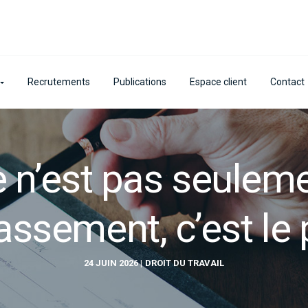
Recrutements
Publications
Espace client
Contact
ce n’est pas seulem
assement, c’est le
24 JUIN 2026
DROIT DU TRAVAIL